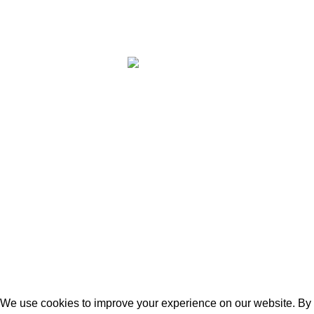
ГОТВАРНИЦА
2013-2021 Всички права запазени.
<p><script async=""
src="https://pagead2.googlesyndication.com/pagead/js/adsb
client=ca-pub-4524248156910371"
crossorigin="anonymous"></script><br> <!--
Banner_728x90 --><br> <ins class="adsbygoogle"
style="display:inline-block;width:270px;height:160px" data-
ad-client="ca-pub-4524248156910371" data-ad-
slot="4414994030"></ins><br> <script><br />
(adsbygoogle = window.adsbygoogle || []).push({});<br />
</script></p>
We use cookies to improve your experience on our website. By