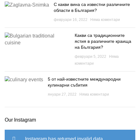
С какви вина са известни различните
области в България?
февруари 16, 2022
Няма коментари
Какви са традиционните
ястия в различните краища
на България?
февруари 5, 2022
Няма
коментари
5 от най-известните международни
кулинарни събития
януари 27, 2022
Няма коментари
Our Instagram
Instagram has returned invalid data.