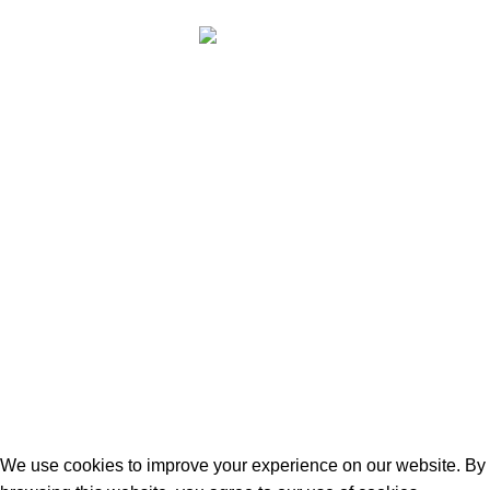
<p><script async=""
src="https://pagead2.googlesyndication.com/pagead/js/adsb
client=ca-pub-4524248156910371"
crossorigin="anonymous"></script><br> <!--
Banner_728x90 --><br> <ins class="adsbygoogle"
style="display:inline-block;width:270px;height:160px" data-
ad-client="ca-pub-4524248156910371" data-ad-
slot="4414994030"></ins><br> <script><br />
(adsbygoogle = window.adsbygoogle || []).push({});<br />
</script></p>
We use cookies to improve your experience on our website. By