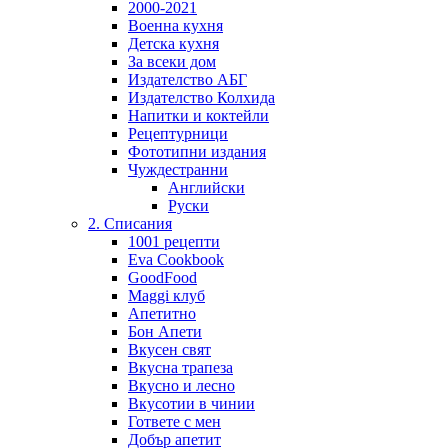
2000-2021
Военна кухня
Детска кухня
За всеки дом
Издателство АБГ
Издателство Колхида
Напитки и коктейли
Рецептурници
Фототипни издания
Чуждестранни
Английски
Руски
2. Списания
1001 рецепти
Eva Cookbook
GoodFood
Maggi клуб
Апетитно
Бон Апети
Вкусен свят
Вкусна трапеза
Вкусно и лесно
Вкусотии в чинии
Гответе с мен
Добър апетит