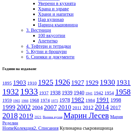
Уверени в кухнята
Храна и здраве
Храни и напитки
Цар кулинар
Царица къщовница
3. Вестници
100 вкусотии
Апетитко
4. Тефтери и тетрадки
5. Кутии и брошури
6. Снимки и документи
Години на издаване
1926
1925
1930
1931
1903
1927
1929
1895
1910
1933
1932
1958
1938
1939
1940
1937
1942
1954
1941
1982
1991
1978
1998
1959
1968
1974
1984
1965
1966
1975
2002
2014
1999
2007
2010
2004
2012
2017
2011
Марин Лесев
2018
2019
Мария
2021
Военна кухня
Ределин
Home
Колекция
2. Списания
Кулинарна съкровищница