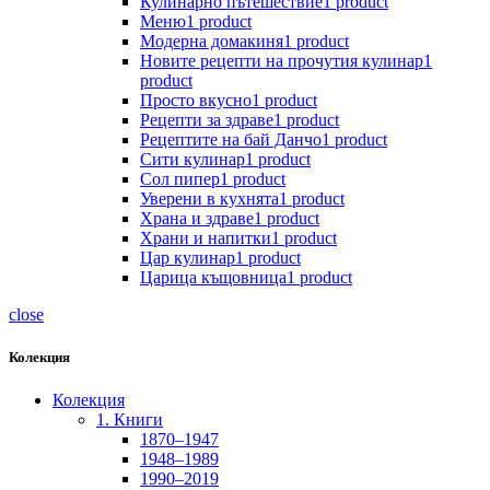
Кулинарно пътешествие
1 product
Меню
1 product
Модерна домакиня
1 product
Новите рецепти на прочутия кулинар
1
product
Просто вкусно
1 product
Рецепти за здраве
1 product
Рецептите на бай Данчо
1 product
Сити кулинар
1 product
Сол пипер
1 product
Уверени в кухнята
1 product
Храна и здраве
1 product
Храни и напитки
1 product
Цар кулинар
1 product
Царица къщовница
1 product
close
Колекция
Колекция
1. Книги
1870–1947
1948–1989
1990–2019