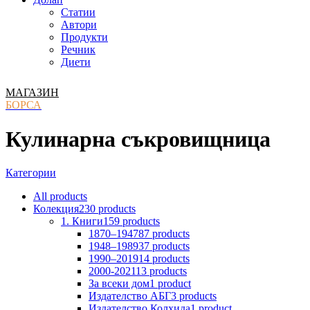
Статии
Автори
Продукти
Речник
Диети
МАГАЗИН
БОРСА
Кулинарна съкровищница
Категории
All
products
Колекция
230 products
1. Книги
159 products
1870–1947
87 products
1948–1989
37 products
1990–2019
14 products
2000-2021
13 products
За всеки дом
1 product
Издателство АБГ
3 products
Издателство Колхида
1 product