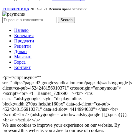
ГОТВАРНИЦА
2013-2021 Всички права запазени.
Search
Начало
Колекция
Продукти
Рецепти
Долап
Магазин
Борса
Контакт
<p><script async=""
src="https://pagead2.googlesyndication.com/pagead/js/adsbygoogle.j
client=ca-pub-4524248156910371" crossorigin="anonymous">
</script><br> <!-- Banner_728x90 --><br> <ins
class="adsbygoogle" style="display:inline-
block;width:270px;height:160px" data-ad-client="ca-pub-
4524248156910371" data-ad-slot="4414994030"></ins><br>
<script><br /> (adsbygoogle = window.adsbygoogle || []).push({});
<br /> </script></p>
We use cookies to improve your experience on our website. By
browsing this website, you agree to our use of cookies.