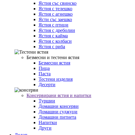
Ястия със свинско
Ястия с телешко
Ястия с агнешко
Ясти със заешко
Ястия с птици
Ястия с дреболии
Ястия с кайма
Ястия с колбаси
Ястия с риба
Безмесни и тестени ястия
Безмесни ястия
Пица
Паста
Тестени изделия
Десерти
Консервирани ястия и напитки
Туршии
Домашни консерви
Домашни суджуци
Домашни питиета
Напитки
Други
Долап