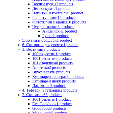
Военна кухня
3 products
Детска кухня
1 product
Напитки и коктейли
1 product
Рецептурници
15 products
Фототипни издания
10 products
Чуждестранни
3 products
Английски
1 product
Руски
2 products
5. Кутии и брошури
1 product
6. Снимки и документи
1 product
3. Вестници
3 products
100 вкусотии
1 product
1001 рецепти
0 products
101 сладкиша
0 products
Апетитко
2 products
Вкусен свят
0 products
Кулинарен телеграф
0 products
Кулинарен шок
0 products
Лакомник
0 products
4. Тефтери и тетрадки
2 products
2. Списания
63 products
1001 рецепти
1 product
Eva Cookbook
1 product
GoodFood
3 products
Maggi клуб
1 product