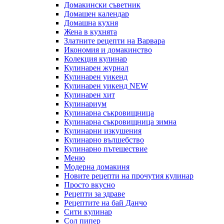
Домакински съветник
Домашен календар
Домашна кухня
Жена в кухнята
Златните рецепти на Варвара
Икономия и домакинство
Колекция кулинар
Кулинарен журнал
Кулинарен уикенд
Кулинарен уикенд NEW
Кулинарен хит
Кулинариум
Кулинарна съкровищница
Кулинарна съкровищница зимна
Кулинарни изкушения
Кулинарно вълшебство
Кулинарно пътешествие
Меню
Модерна домакиня
Новите рецепти на прочутия кулинар
Просто вкусно
Рецепти за здраве
Рецептите на бай Данчо
Сити кулинар
Сол пипер