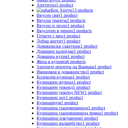
Апетитно
1 product
Бон Апети
13 products
Вкусен свят
1 product
Вкусна трапеза
2 products
Вкусно и лесно
1 product
Вкусотии в чинии
2 products
Гответе с мен
1 product
Добър апетит
1 product
Домакински съветник
1 product
Домашен календар
1 product
Домашна кухня
1 product
Жена в кухнята
6 products
Златните рецепти на Варвара
1 product
Икономия и домакинство
1 product
Колекция кулинар
1 product
Кулинарен журнал
1 product
Кулинарен уикенд
1 product
Кулинарен уикенд NEW
1 product
Кулинарен хит
1 product
Кулинариум
1 product
Кулинарна съкровищница
1 product
Кулинарна съкровищница зимна
1 product
Кулинарни изкушения
1 product
Кулинарно вълшебство
1 product