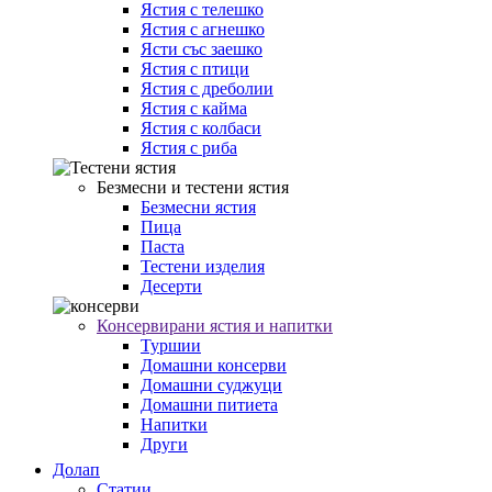
Ястия с телешко
Ястия с агнешко
Ясти със заешко
Ястия с птици
Ястия с дреболии
Ястия с кайма
Ястия с колбаси
Ястия с риба
Безмесни и тестени ястия
Безмесни ястия
Пица
Паста
Тестени изделия
Десерти
Консервирани ястия и напитки
Туршии
Домашни консерви
Домашни суджуци
Домашни питиета
Напитки
Други
Долап
Статии