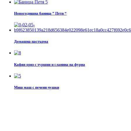
Новогодишна баница ” Петя “
Домашна пастърма
Кафяв ориз с туршия и сланина на фурна
Миш маш с печени чушки