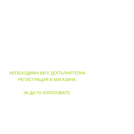
ДОБРЕ ДОШЛИ В
МАГАЗИНА НА
ГОТВАРНИЦА!
НЕОБХОДИМА ВИ Е ДОПЪЛНИТЕЛНА
РЕГИСТРАЦИЯ В МАГАЗИНА,
ЗА ДА ГО ИЗПОЛЗВАТЕ.
РЕГИСТРАЦИЯ
Вашите данни ще бъдат използвани в съотвествие с
нашата
политика за поверителност на данните
.