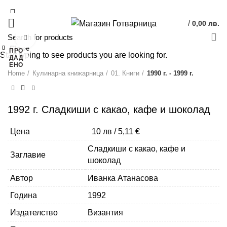
/
0,00
лв.
Click to enlarge
Close
Close
Close
Close
ПРО
Start typing to see products you are looking for.
ДАД
ЕНО
Home
Кулинарна книжарница
01. Книги
1990 г. - 1999 г.
1992 г. Сладкиши с какао, кафе и шоколад
10 лв / 5,11 €
Цена
Сладкиши с какао, кафе и
Заглавие
шоколад
Автор
Иванка Атанасова
Година
1992
Издателство
Византия