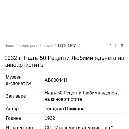
Home
Колекция
1. Книги
1870–1947
1932 г. Надъ 50 Рецепти Любими яденета на
киноартиститѣ
Музеен
AB00044H
експонат №
Надъ 50 Рецепти Любими яденета
Заглавие
на киноартистите
Автор
Теодора Пейкова
Година
1932
Издателство
СП. “Икономия и Домакинство “