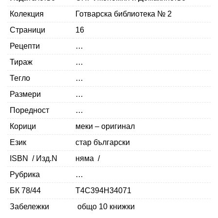
Колекция
Готварска библиотека № 2
Страници
16
Рецепти
…
Тираж
…
Тегло
…
Размери
…
Поредност
…
Корици
меки – оригинал
Език
стар български
ISBN / Изд.N
няма /
Рубрика
…
БК 78/44
Т4С394Н34071
Забележки
общо 10 книжки